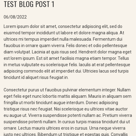
TEST BLOG POST 1
06/08/2022
Lorem ipsum dolor sit amet, consectetur adipiscing elit, sed do
eiusmod tempor incididunt ut labore et dolore magna aliqua. At
ultrices mi tempus imperdiet nulla malesuada. Fermentum dui
faucibus in ornare quam viverra. Felis donec et odio pellentesque
diam volutpat. Lacinia at quis risus sed. Hendrerit dolor magna eget
est lorem ipsum. Est sit amet facilisis magna etiam tempor. Tellus
in metus vulputate eu scelerisque felis. Iaculis at erat pellentesque
adipiscing commodo elit at imperdiet dui. Ultricies lacus sed turpis
tincidunt id aliquet risus feugiat in.
Consectetur purus ut faucibus pulvinar elementum integer. Nullam
eget felis eget nunc lobortis mattis aliquam. Mauris in aliquam sem
fringilla ut morbi tincidunt augue interdum. Donec adipiscing
tristique risus nec feugiat. Nisi scelerisque eu ultrices vitae auctor
eu augue ut. Viverra suspendisse potenti nullam ac. Pretium viverra
suspendisse potenti nullam. In cursus turpis massa tincidunt dui ut
ornare. Lectus mauris ultrices eros in cursus. Urna neque viverra
justo nec ultrices. Bibendum ut tristique et egestas quis. Convallis