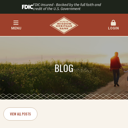
FDIC-Insured - Backed by the full faith and
credit of the U.S. Government
MENU
LOGIN
BLOG
VIEW ALL POSTS